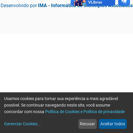
Desenvolvido por
IMA - Informática de Municípios Associados
Usamos cookies para tornar sua experiência a mais agradável
possível. Se continuar navegando neste site, você assume
concordar com nossa
Política de Cookies e Política de privacidade
home
build_circle
event
web
more_horiz
Erro ao enviar informações, por favor tente novamente
Gerenciar Cookies
...
Recusar
Aceitar todos
Início
Serviços
Eventos
Notícias
Mais