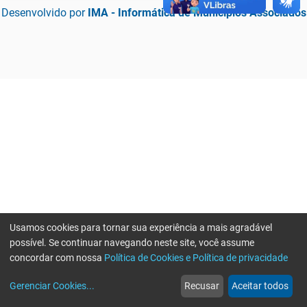
Desenvolvido por
IMA - Informática de Municípios Associados
Usamos cookies para tornar sua experiência a mais agradável
possível. Se continuar navegando neste site, você assume
concordar com nossa
Política de Cookies e Política de privacidade
home
build_circle
event
web
more_horiz
Erro ao enviar informações, por favor tente novamente
Gerenciar Cookies
...
Recusar
Aceitar todos
Início
Serviços
Eventos
Notícias
Mais