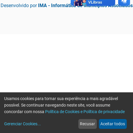
Desenvolvido por
IMA - Informática de Municípios Associados
Usamos cookies para tornar sua experiência a mais agradável
possível. Se continuar navegando neste site, você assume
concordar com nossa
Política de Cookies e Política de privacidade
home
build_circle
event
web
more_horiz
Erro ao enviar informações, por favor tente novamente
Gerenciar Cookies
...
Recusar
Aceitar todos
Início
Serviços
Eventos
Notícias
Mais