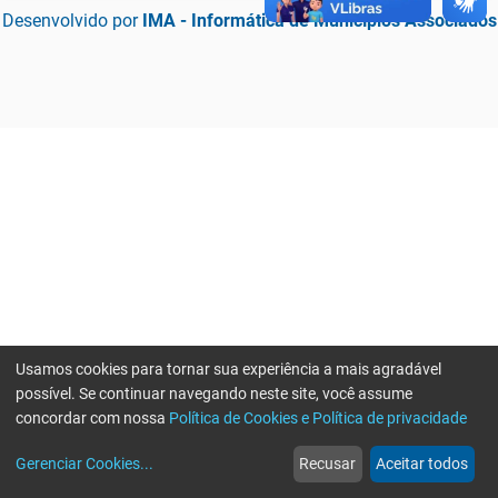
Desenvolvido por
IMA - Informática de Municípios Associados
Usamos cookies para tornar sua experiência a mais agradável
possível. Se continuar navegando neste site, você assume
concordar com nossa
Política de Cookies e Política de privacidade
home
build_circle
event
web
more_horiz
Erro ao enviar informações, por favor tente novamente
Gerenciar Cookies
...
Recusar
Aceitar todos
Início
Serviços
Eventos
Notícias
Mais