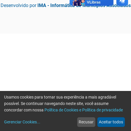
Desenvolvido por
IMA - Informática de Municípios Associados
Usamos cookies para tornar sua experiência a mais agradável
possível. Se continuar navegando neste site, você assume
concordar com nossa
Política de Cookies e Política de privacidade
home
build_circle
event
web
more_horiz
Erro ao enviar informações, por favor tente novamente
Gerenciar Cookies
...
Recusar
Aceitar todos
Início
Serviços
Eventos
Notícias
Mais