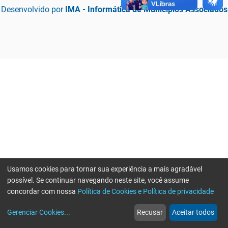
Desenvolvido por
IMA - Informática de Municípios Associados
Usamos cookies para tornar sua experiência a mais agradável
possível. Se continuar navegando neste site, você assume
concordar com nossa
Política de Cookies e Política de privacidade
home
build_circle
event
web
more_horiz
Erro ao enviar informações, por favor tente novamente
Gerenciar Cookies
...
Recusar
Aceitar todos
Início
Serviços
Eventos
Notícias
Mais