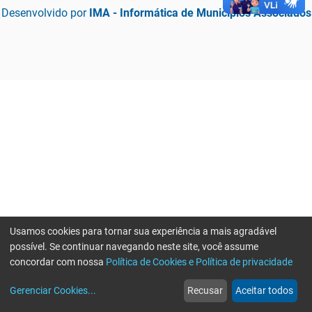
Desenvolvido por
IMA - Informática de Municípios Associados
Usamos cookies para tornar sua experiência a mais agradável
possível. Se continuar navegando neste site, você assume
concordar com nossa
Política de Cookies e Política de privacidade
home
build_circle
event
web
more_horiz
Erro ao enviar informações, por favor tente novamente
Gerenciar Cookies
...
Recusar
Aceitar todos
Início
Serviços
Eventos
Notícias
Mais