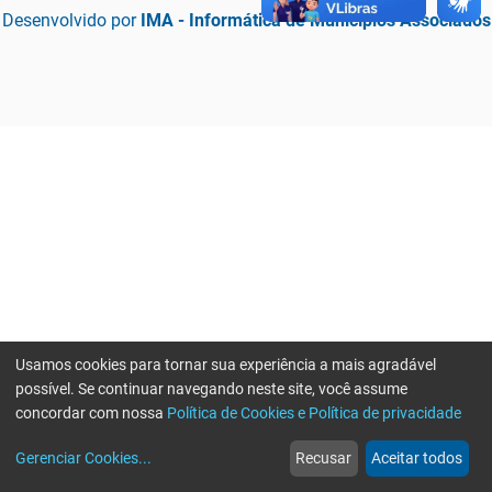
Desenvolvido por
IMA - Informática de Municípios Associados
Usamos cookies para tornar sua experiência a mais agradável
possível. Se continuar navegando neste site, você assume
concordar com nossa
Política de Cookies e Política de privacidade
home
build_circle
event
web
more_horiz
Erro ao enviar informações, por favor tente novamente
Gerenciar Cookies
...
Recusar
Aceitar todos
Início
Serviços
Eventos
Notícias
Mais