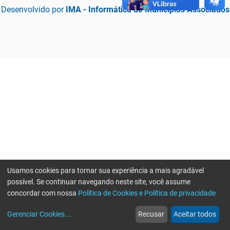
Desenvolvido por
IMA - Informática de Municípios Associados
Usamos cookies para tornar sua experiência a mais agradável
possível. Se continuar navegando neste site, você assume
concordar com nossa
Política de Cookies e Política de privacidade
home
build_circle
event
web
more_horiz
Erro ao enviar informações, por favor tente novamente
Gerenciar Cookies
...
Recusar
Aceitar todos
Início
Serviços
Eventos
Notícias
Mais