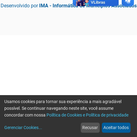
Desenvolvido por
IMA - Informática de Municípios Associados
Usamos cookies para tornar sua experiência a mais agradável
possível. Se continuar navegando neste site, você assume
concordar com nossa
Política de Cookies e Política de privacidade
home
build_circle
event
web
more_horiz
Erro ao enviar informações, por favor tente novamente
Gerenciar Cookies
...
Recusar
Aceitar todos
Início
Serviços
Eventos
Notícias
Mais