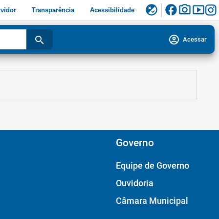
facebook
photo_camera
smart_display
flaky
vidor
Transparência
Acessibilidade
account_circle
search
Acessar
Governo
Equipe de Governo
Ouvidoria
Câmara Municipal