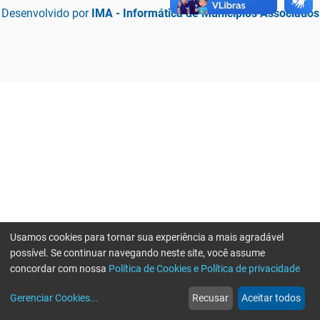
Desenvolvido por
IMA - Informática de Municípios Associados
Usamos cookies para tornar sua experiência a mais agradável
possível. Se continuar navegando neste site, você assume
concordar com nossa
Política de Cookies e Política de privacidade
home
build_circle
event
web
more_horiz
Erro ao enviar informações, por favor tente novamente
Gerenciar Cookies
...
Recusar
Aceitar todos
Início
Serviços
Eventos
Notícias
Mais