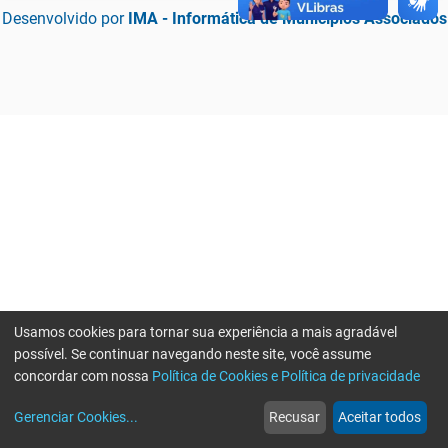
Desenvolvido por
IMA - Informática de Municípios Associados
Usamos cookies para tornar sua experiência a mais agradável
possível. Se continuar navegando neste site, você assume
concordar com nossa
Política de Cookies e Política de privacidade
home
build_circle
event
web
more_horiz
Erro ao enviar informações, por favor tente novamente
Gerenciar Cookies
...
Recusar
Aceitar todos
Início
Serviços
Eventos
Notícias
Mais