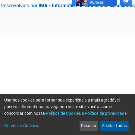
Desenvolvido por
IMA - Informática de Municípios Associados
Usamos cookies para tornar sua experiência a mais agradável
possível. Se continuar navegando neste site, você assume
concordar com nossa
Política de Cookies e Política de privacidade
home
build_circle
event
web
more_horiz
Erro ao enviar informações, por favor tente novamente
Gerenciar Cookies
...
Recusar
Aceitar todos
Início
Serviços
Eventos
Notícias
Mais