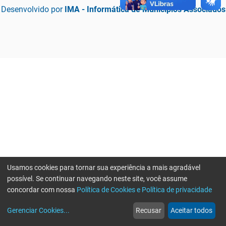
Desenvolvido por
IMA - Informática de Municípios Associados
Usamos cookies para tornar sua experiência a mais agradável
possível. Se continuar navegando neste site, você assume
concordar com nossa
Política de Cookies e Política de privacidade
home
build_circle
event
web
more_horiz
Erro ao enviar informações, por favor tente novamente
Gerenciar Cookies
...
Recusar
Aceitar todos
Início
Serviços
Eventos
Notícias
Mais