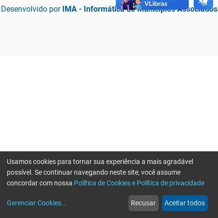
Desenvolvido por
IMA - Informática de Municípios Associados
Usamos cookies para tornar sua experiência a mais agradável
possível. Se continuar navegando neste site, você assume
concordar com nossa
Política de Cookies e Política de privacidade
home
build_circle
event
web
more_horiz
Erro ao enviar informações, por favor tente novamente
Gerenciar Cookies
...
Recusar
Aceitar todos
Início
Serviços
Eventos
Notícias
Mais