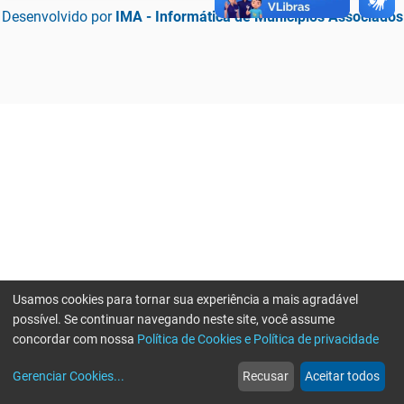
Desenvolvido por
IMA - Informática de Municípios Associados
Usamos cookies para tornar sua experiência a mais agradável
possível. Se continuar navegando neste site, você assume
concordar com nossa
Política de Cookies e Política de privacidade
home
build_circle
event
web
more_horiz
Erro ao enviar informações, por favor tente novamente
Gerenciar Cookies
...
Recusar
Aceitar todos
Início
Serviços
Eventos
Notícias
Mais