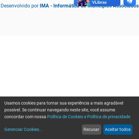
Desenvolvido por
IMA - Informática de Municípios Associados
Usamos cookies para tornar sua experiência a mais agradável
possível. Se continuar navegando neste site, você assume
concordar com nossa
Política de Cookies e Política de privacidade
home
build_circle
event
web
more_horiz
Erro ao enviar informações, por favor tente novamente
Gerenciar Cookies
...
Recusar
Aceitar todos
Início
Serviços
Eventos
Notícias
Mais