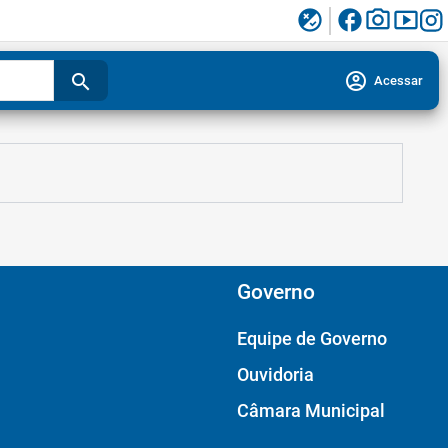
facebook
photo_camera
smart_display
flaky
account_circle
search
Acessar
Governo
Equipe de Governo
Ouvidoria
Câmara Municipal