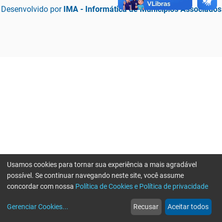
Desenvolvido por
IMA - Informática de Municípios Associados
Usamos cookies para tornar sua experiência a mais agradável
possível. Se continuar navegando neste site, você assume
concordar com nossa
Política de Cookies e Política de privacidade
home
build_circle
event
web
more_horiz
Erro ao enviar informações, por favor tente novamente
Gerenciar Cookies
...
Recusar
Aceitar todos
Início
Serviços
Eventos
Notícias
Mais