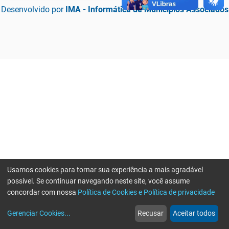
Desenvolvido por
IMA - Informática de Municípios Associados
Usamos cookies para tornar sua experiência a mais agradável
possível. Se continuar navegando neste site, você assume
concordar com nossa
Política de Cookies e Política de privacidade
home
build_circle
event
web
more_horiz
Erro ao enviar informações, por favor tente novamente
Gerenciar Cookies
...
Recusar
Aceitar todos
Início
Serviços
Eventos
Notícias
Mais