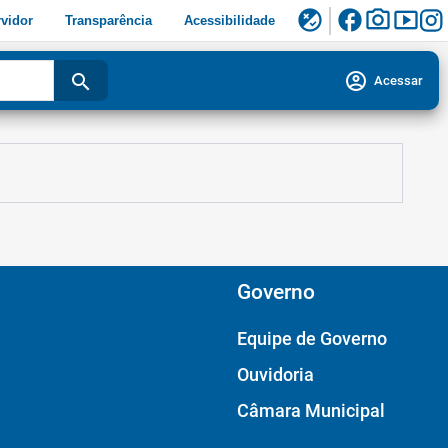
facebook
photo_camera
smart_display
flaky
vidor
Transparência
Acessibilidade
account_circle
search
Acessar
Governo
Equipe de Governo
Ouvidoria
Câmara Municipal