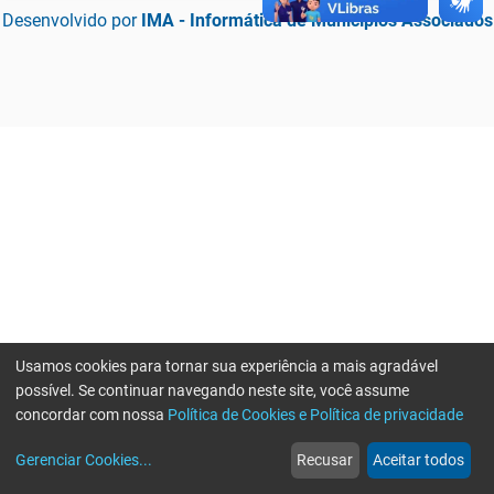
Desenvolvido por
IMA - Informática de Municípios Associados
Usamos cookies para tornar sua experiência a mais agradável
possível. Se continuar navegando neste site, você assume
concordar com nossa
Política de Cookies e Política de privacidade
home
build_circle
event
web
more_horiz
Erro ao enviar informações, por favor tente novamente
Gerenciar Cookies
...
Recusar
Aceitar todos
Início
Serviços
Eventos
Notícias
Mais