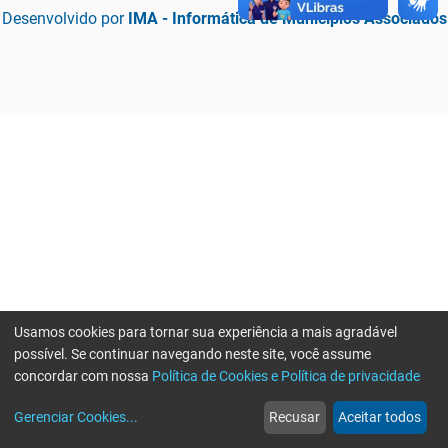
Desenvolvido por
IMA - Informática de Municípios Associados
Usamos cookies para tornar sua experiência a mais agradável
possível. Se continuar navegando neste site, você assume
concordar com nossa
Política de Cookies e Política de privacidade
home
build_circle
event
web
more_horiz
Erro ao enviar informações, por favor tente novamente
Gerenciar Cookies
...
Recusar
Aceitar todos
Início
Serviços
Eventos
Notícias
Mais