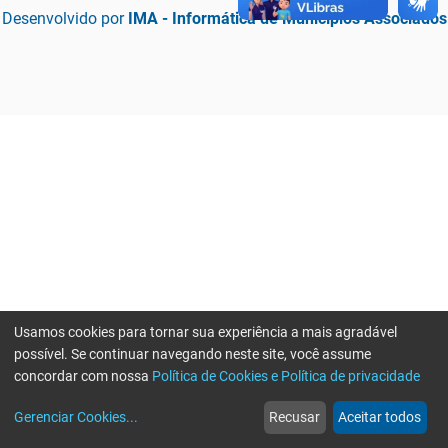
Desenvolvido por
IMA - Informática de Municípios Associados
Usamos cookies para tornar sua experiência a mais agradável
possível. Se continuar navegando neste site, você assume
concordar com nossa
Política de Cookies e Política de privacidade
home
build_circle
event
web
more_horiz
Erro ao enviar informações, por favor tente novamente
Gerenciar Cookies
...
Recusar
Aceitar todos
Início
Serviços
Eventos
Notícias
Mais