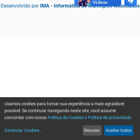
Desenvolvido por
IMA - Informática de Municípios Associados
Usamos cookies para tornar sua experiência a mais agradável
possível. Se continuar navegando neste site, você assume
concordar com nossa
Política de Cookies e Política de privacidade
home
build_circle
event
web
more_horiz
Erro ao enviar informações, por favor tente novamente
Gerenciar Cookies
...
Recusar
Aceitar todos
Início
Serviços
Eventos
Notícias
Mais