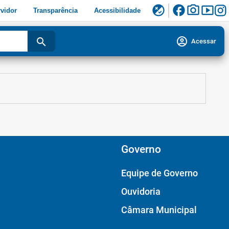
facebook
photo_camera
smart_display
flaky
vidor
Transparência
Acessibilidade
account_circle
search
Acessar
Governo
Equipe de Governo
Ouvidoria
Câmara Municipal