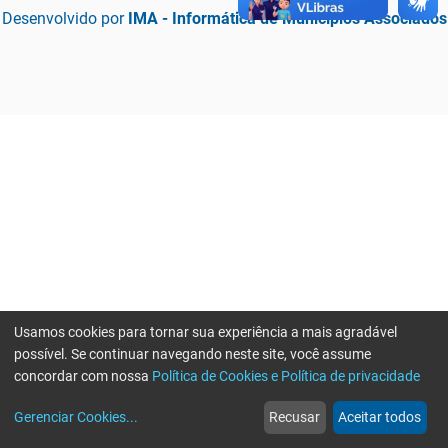
Desenvolvido por
IMA - Informática de Municípios Associados
Usamos cookies para tornar sua experiência a mais agradável
possível. Se continuar navegando neste site, você assume
concordar com nossa
Política de Cookies e Política de privacidade
home
build_circle
event
web
more_horiz
Erro ao enviar informações, por favor tente novamente
Gerenciar Cookies
...
Recusar
Aceitar todos
Início
Serviços
Eventos
Notícias
Mais