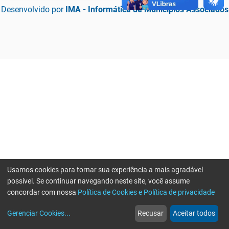
Desenvolvido por
IMA - Informática de Municípios Associados
Usamos cookies para tornar sua experiência a mais agradável
possível. Se continuar navegando neste site, você assume
concordar com nossa
Política de Cookies e Política de privacidade
home
build_circle
event
web
more_horiz
Erro ao enviar informações, por favor tente novamente
Gerenciar Cookies
...
Recusar
Aceitar todos
Início
Serviços
Eventos
Notícias
Mais