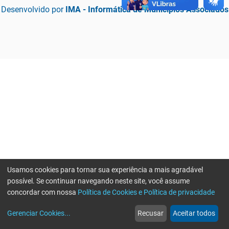
Desenvolvido por
IMA - Informática de Municípios Associados
Usamos cookies para tornar sua experiência a mais agradável
possível. Se continuar navegando neste site, você assume
concordar com nossa
Política de Cookies e Política de privacidade
home
build_circle
event
web
more_horiz
Erro ao enviar informações, por favor tente novamente
Gerenciar Cookies
...
Recusar
Aceitar todos
Início
Serviços
Eventos
Notícias
Mais