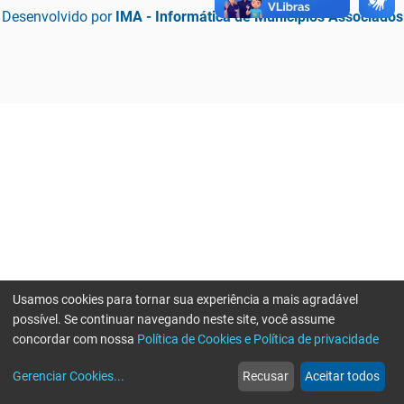
Desenvolvido por
IMA - Informática de Municípios Associados
Usamos cookies para tornar sua experiência a mais agradável
possível. Se continuar navegando neste site, você assume
concordar com nossa
Política de Cookies e Política de privacidade
home
build_circle
event
web
more_horiz
Erro ao enviar informações, por favor tente novamente
Gerenciar Cookies
...
Recusar
Aceitar todos
Início
Serviços
Eventos
Notícias
Mais