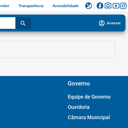
facebook
photo_camera
smart_display
flaky
vidor
Transparência
Acessibilidade
account_circle
search
Acessar
Governo
Equipe de Governo
Ouvidoria
Câmara Municipal