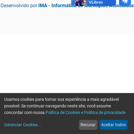
Desenvolvido por
IMA - Informática de Municípios Associados
Usamos cookies para tornar sua experiência a mais agradável
possível. Se continuar navegando neste site, você assume
concordar com nossa
Política de Cookies e Política de privacidade
home
build_circle
event
web
more_horiz
Erro ao enviar informações, por favor tente novamente
Gerenciar Cookies
...
Recusar
Aceitar todos
Início
Serviços
Eventos
Notícias
Mais