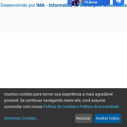
Desenvolvido por
IMA - Informática de Municípios Associados
Usamos cookies para tornar sua experiência a mais agradável
possível. Se continuar navegando neste site, você assume
concordar com nossa
Política de Cookies e Política de privacidade
home
build_circle
event
web
more_horiz
Erro ao enviar informações, por favor tente novamente
Gerenciar Cookies
...
Recusar
Aceitar todos
Início
Serviços
Eventos
Notícias
Mais