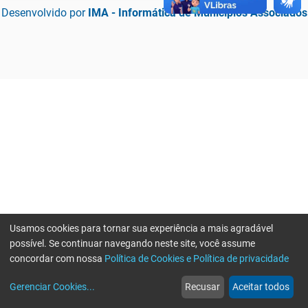
Desenvolvido por
IMA - Informática de Municípios Associados
Usamos cookies para tornar sua experiência a mais agradável
possível. Se continuar navegando neste site, você assume
concordar com nossa
Política de Cookies e Política de privacidade
home
build_circle
event
web
more_horiz
Erro ao enviar informações, por favor tente novamente
Gerenciar Cookies
...
Recusar
Aceitar todos
Início
Serviços
Eventos
Notícias
Mais