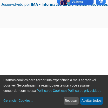
Desenvolvido por
IMA - Informática de Municípios Associados
Usamos cookies para tornar sua experiência a mais agradável
possível. Se continuar navegando neste site, você assume
concordar com nossa
Política de Cookies e Política de privacidade
home
build_circle
event
web
more_horiz
Erro ao enviar informações, por favor tente novamente
Gerenciar Cookies
...
Recusar
Aceitar todos
Início
Serviços
Eventos
Notícias
Mais