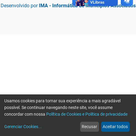
Desenvolvido por
IMA - Informática de Municípios Associados
Usamos cookies para tornar sua experiência a mais agradável
possível. Se continuar navegando neste site, você assume
concordar com nossa
Política de Cookies e Política de privacidade
home
build_circle
event
web
more_horiz
Erro ao enviar informações, por favor tente novamente
Gerenciar Cookies
...
Recusar
Aceitar todos
Início
Serviços
Eventos
Notícias
Mais