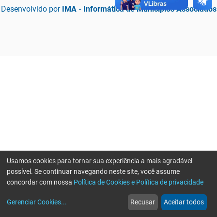
Desenvolvido por
IMA - Informática de Municípios Associados
Usamos cookies para tornar sua experiência a mais agradável
possível. Se continuar navegando neste site, você assume
concordar com nossa
Política de Cookies e Política de privacidade
home
build_circle
event
web
more_horiz
Erro ao enviar informações, por favor tente novamente
Gerenciar Cookies
...
Recusar
Aceitar todos
Início
Serviços
Eventos
Notícias
Mais