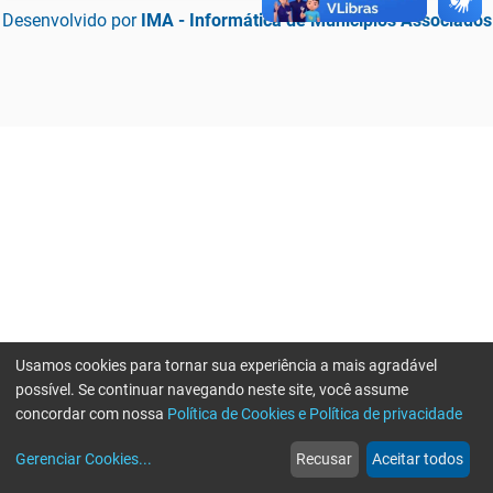
Desenvolvido por
IMA - Informática de Municípios Associados
Usamos cookies para tornar sua experiência a mais agradável
possível. Se continuar navegando neste site, você assume
concordar com nossa
Política de Cookies e Política de privacidade
home
build_circle
event
web
more_horiz
Erro ao enviar informações, por favor tente novamente
Gerenciar Cookies
...
Recusar
Aceitar todos
Início
Serviços
Eventos
Notícias
Mais