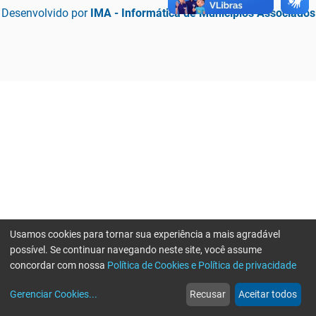
Desenvolvido por
IMA - Informática de Municípios Associados
Usamos cookies para tornar sua experiência a mais agradável
possível. Se continuar navegando neste site, você assume
concordar com nossa
Política de Cookies e Política de privacidade
home
build_circle
event
web
more_horiz
Erro ao enviar informações, por favor tente novamente
Gerenciar Cookies
...
Recusar
Aceitar todos
Início
Serviços
Eventos
Notícias
Mais