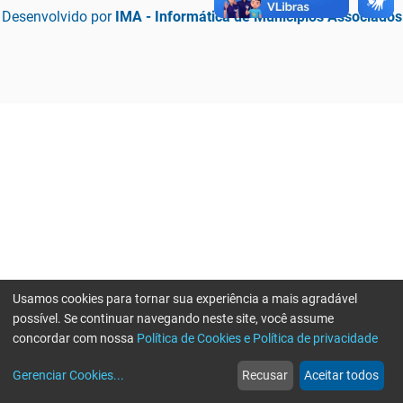
Desenvolvido por
IMA - Informática de Municípios Associados
Usamos cookies para tornar sua experiência a mais agradável
possível. Se continuar navegando neste site, você assume
concordar com nossa
Política de Cookies e Política de privacidade
home
build_circle
event
web
more_horiz
Erro ao enviar informações, por favor tente novamente
Gerenciar Cookies
...
Recusar
Aceitar todos
Início
Serviços
Eventos
Notícias
Mais