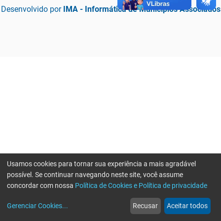
Desenvolvido por
IMA - Informática de Municípios Associados
Usamos cookies para tornar sua experiência a mais agradável
possível. Se continuar navegando neste site, você assume
concordar com nossa
Política de Cookies e Política de privacidade
home
build_circle
event
web
more_horiz
Erro ao enviar informações, por favor tente novamente
Gerenciar Cookies
...
Recusar
Aceitar todos
Início
Serviços
Eventos
Notícias
Mais