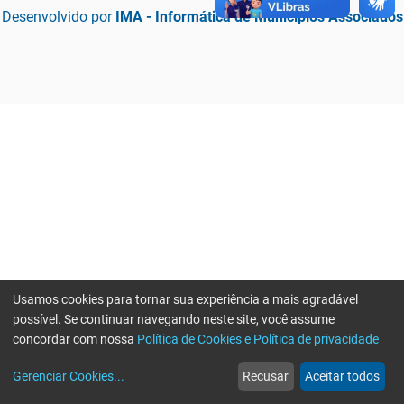
Desenvolvido por
IMA - Informática de Municípios Associados
Usamos cookies para tornar sua experiência a mais agradável
possível. Se continuar navegando neste site, você assume
concordar com nossa
Política de Cookies e Política de privacidade
home
build_circle
event
web
more_horiz
Erro ao enviar informações, por favor tente novamente
Gerenciar Cookies
...
Recusar
Aceitar todos
Início
Serviços
Eventos
Notícias
Mais