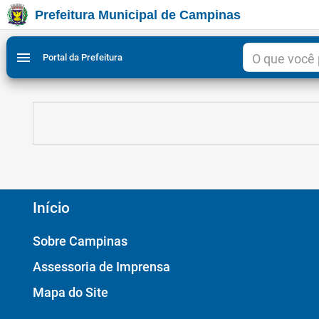
Prefeitura Municipal de Campinas
Ir para conteudo
Ir para menu do site da Prefeitura de Campinas
Ligar/Desligar contraste visual de tela para acessibili
1
2
menu
Portal da Prefeitura
Início
Sobre Campinas
Assessoria de Imprensa
Mapa do Site