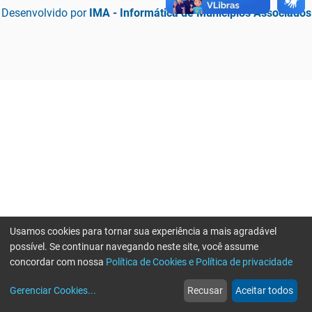
Desenvolvido por
IMA - Informática de Municípios Associados
Usamos cookies para tornar sua experiência a mais agradável
possível. Se continuar navegando neste site, você assume
concordar com nossa
Política de Cookies e Política de privacidade
home
build_circle
event
web
more_horiz
Erro ao enviar informações, por favor tente novamente
Gerenciar Cookies
...
Recusar
Aceitar todos
Início
Serviços
Eventos
Notícias
Mais