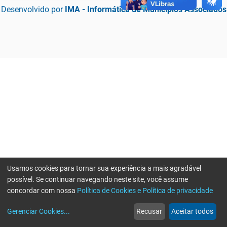
Desenvolvido por
IMA - Informática de Municípios Associados
Usamos cookies para tornar sua experiência a mais agradável
possível. Se continuar navegando neste site, você assume
concordar com nossa
Política de Cookies e Política de privacidade
home
build_circle
event
web
more_horiz
Erro ao enviar informações, por favor tente novamente
Gerenciar Cookies
...
Recusar
Aceitar todos
Início
Serviços
Eventos
Notícias
Mais