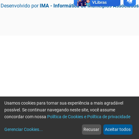
Desenvolvido por
IMA - Informática de Municípios Associados
Usamos cookies para tornar sua experiência a mais agradável
possível. Se continuar navegando neste site, você assume
concordar com nossa
Política de Cookies e Política de privacidade
home
build_circle
event
web
more_horiz
Erro ao enviar informações, por favor tente novamente
Gerenciar Cookies
...
Recusar
Aceitar todos
Início
Serviços
Eventos
Notícias
Mais