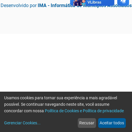
Desenvolvido por
IMA - Informática de Municípios Associados
Usamos cookies para tornar sua experiência a mais agradável
possível. Se continuar navegando neste site, você assume
concordar com nossa
Política de Cookies e Política de privacidade
home
build_circle
event
web
more_horiz
Erro ao enviar informações, por favor tente novamente
Gerenciar Cookies
...
Recusar
Aceitar todos
Início
Serviços
Eventos
Notícias
Mais