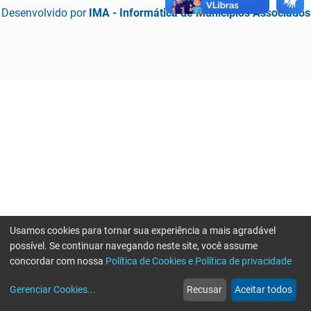
Desenvolvido por
IMA - Informática de Municípios Associados
Usamos cookies para tornar sua experiência a mais agradável
possível. Se continuar navegando neste site, você assume
concordar com nossa
Política de Cookies e Política de privacidade
home
build_circle
event
web
more_horiz
Erro ao enviar informações, por favor tente novamente
Gerenciar Cookies
...
Recusar
Aceitar todos
Início
Serviços
Eventos
Notícias
Mais