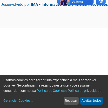
Desenvolvido por
IMA - Informática de Municípios Associados
Usamos cookies para tornar sua experiência a mais agradável
possível. Se continuar navegando neste site, você assume
concordar com nossa
Política de Cookies e Política de privacidade
home
build_circle
event
web
more_horiz
Erro ao enviar informações, por favor tente novamente
Gerenciar Cookies
...
Recusar
Aceitar todos
Início
Serviços
Eventos
Notícias
Mais